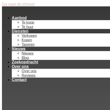
Ga naar de inhoud
Aanbod
Te koop
Te huur
Diensten
Verkopen
Kopen
Taxeren
Nieuws
Nieuws
Blog
Zoekopdracht
Over ons
Over ons
Reviews
Contact